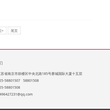
页>
尾页
们
江苏省南京市鼓楼区中央北路185号赛城国际大厦十五层
-58801507 58801508
5-58801508
496427231@qq.com