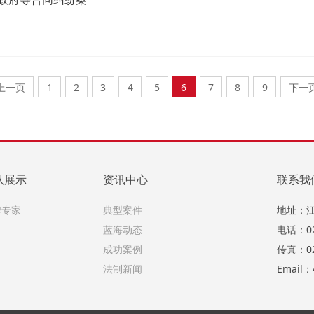
上一页
1
2
3
4
5
6
7
8
9
下一
队展示
资讯中心
联系我
牌专家
典型案件
地址：
蓝海动态
电话：025
成功案例
传真：02
法制新闻
Email：