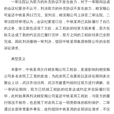
一审法院认为双方的补充协议不发生效力，对于一审期间达成
的会议纪要亦不认可，判决双方的补充协议不发生效力，精安顺公
司返还中铁某局12万元。宣判后，精安顺公司上诉至二审法院。二
审法院经审理认为，会议纪要签订后，中铁某局已实际履行了自己
的义务，徐立新也还清了欠款，从工程款的结算方面来看，双方实
际又达成了新的约定且已履行完毕，双方之间的工程款结算已全部
完成。因此判决撤销一审判决，驳回中铁某局集团有限公司的全部
诉讼请求。
典型意义
本案中，中铁某局欠付精安顺公司工程款，直接影响到精安顺
公司多名农民工工资的发放，为此农民工在案前以及诉讼期间多次
聚众上访，武汉市信访局、武汉市建委均组织过双方进行调解。在
一审诉讼期间，双方已经就工程款的结算达成约定并实际履行完
毕，此时如果再判决精安顺公司返还中铁某局工程款，与双方的履
行情况不相符，也忽视了对农民工这一弱势群体的权利保护。二审
通过全面审查案件事实，改判驳回中铁某局的全部诉讼请求，不仅